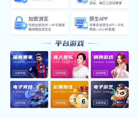
防守方面同样存在问题。辽宁队未能有效限制对手核心球员
的发挥，让对方轻松得分。此外，在篮板球争抢上，他们也
处于劣势，多次被对手二次进攻成功。这种全面性的崩溃，
使得整支球队无法形成有效抵抗。
总之，本场比赛暴露出了辽宁队许多深层次的问题，包括战
术安排与执行力等方面。在季后赛这个关键阶段，如果不能
及时调整，将会对未来的发展造成严重影响。
3、外部因素分析
除了内部因素外，还有一些外部因素也可能影响到了这场比
赛。首先是心理压力。在季后赛这样的重要时刻，每位球员
都背负着巨大的期望和压力。在这样的环境下，有些球员可
能难以保持冷静，从而导致发挥失常。
其次，对手的实力也是一个不可忽视的重要因素。面对实力
强劲且状态火热的对手，辽宁队明显感受到了压力。尤其是