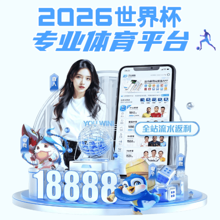
注册入口
盛煌娱乐
· 体育观看更便捷
连接你的赛事视野，打造球迷专属的数字主场。
盛煌娱乐
网页版
提供多终端支持、高清视频、 实时比分与赛事推
荐，让你随时随地畅享体育内容。
网页端入口
下载APP